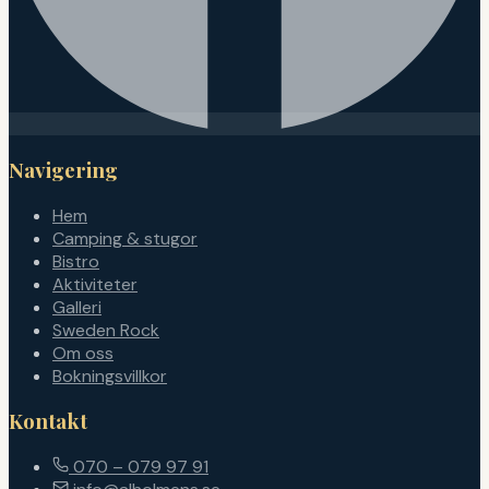
Navigering
Hem
Camping & stugor
Bistro
Aktiviteter
Galleri
Sweden Rock
Om oss
Bokningsvillkor
Kontakt
070 – 079 97 91