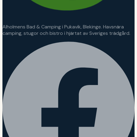
Alholmens Bad & Camping i Pukavik, Blekinge. Havsnära
camping, stugor och bistro i hjärtat av Sveriges trädgård.