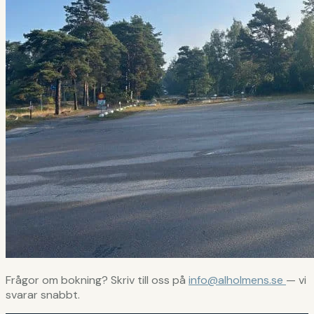
Frågor om bokning? Skriv till oss på
info@alholmens.se
— vi
svarar snabbt.