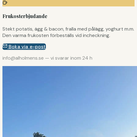
Frukosterbjudande
Stekt potatis, ägg & bacon, fralla med pålägg, yoghurt m.m.
Den varma frukosten förbeställs vid incheckning.
Boka via e-post
info@alholmens.se — vi svarar inom 24 h