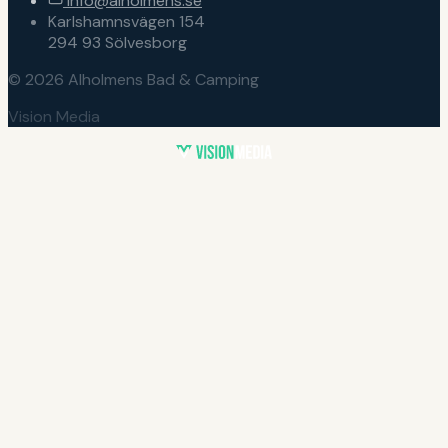
info@alholmens.se
Karlshamnsvägen 154
294 93 Sölvesborg
© 2026 Alholmens Bad & Camping
Vision Media