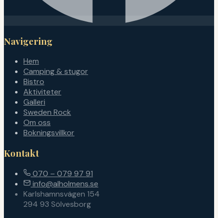
Navigering
Hem
Camping & stugor
Bistro
Aktiviteter
Galleri
Sweden Rock
Om oss
Bokningsvillkor
Kontakt
070 – 079 97 91
info@alholmens.se
Karlshamnsvägen 154
294 93 Sölvesborg