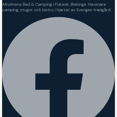
Alholmens Bad & Camping i Pukavik, Blekinge. Havsnära
camping, stugor och bistro i hjärtat av Sveriges trädgård.