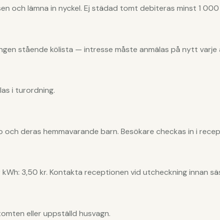
atsen och lämna in nyckel. Ej städad tomt debiteras minst 1 000 
Ingen stående kölista — intresse måste anmälas på nytt varje 
as i turordning.
o och deras hemmavarande barn. Besökare checkas in i recep
r kWh: 3,50 kr. Kontakta receptionen vid utcheckning innan sä
gstomten eller uppställd husvagn.