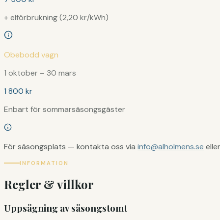
+ elförbrukning (2,20 kr/kWh)
Obebodd vagn
1 oktober – 30 mars
1 800 kr
Enbart för sommarsäsongsgäster
För säsongsplats — kontakta oss via
info@alholmens.se
elle
INFORMATION
Regler & villkor
Uppsägning av säsongstomt