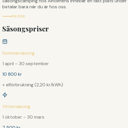
Säsongscamping hos Alholmens innebär en fast plats under h
betalar bara när du är hos oss.
PRISER
Säsongspriser
Sommarsäsong
1 april – 30 september
10 800 kr
+ elförbrukning (2,20 kr/kWh)
Vintersäsong
1 oktober – 30 mars
7 500 kr