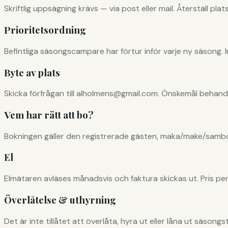
Skriftlig uppsägning krävs — via post eller mail. Återställ pl
Prioritetsordning
Befintliga säsongscampare har förtur inför varje ny säsong. 
Byte av plats
Skicka förfrågan till alholmens@gmail.com. Önskemål behandl
Vem har rätt att bo?
Bokningen gäller den registrerade gästen, maka/make/samb
El
Elmätaren avläses månadsvis och faktura skickas ut. Pris pe
Överlåtelse & uthyrning
Det är inte tillåtet att överlåta, hyra ut eller låna ut säson