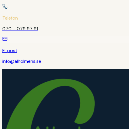
Telefon
070 – 079 97 91
E-post
info@alholmens.se