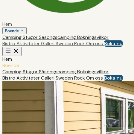
Hem
Boende
Camping
Stugor
Säsongscamping
Bokningsvillkor
Bistro
Aktiviteter
Galleri
Sweden Rock
Om oss
Boka nu
Hem
Boende
Camping
Stugor
Säsongscamping
Bokningsvillkor
Bistro
Aktiviteter
Galleri
Sweden Rock
Om oss
Boka nu