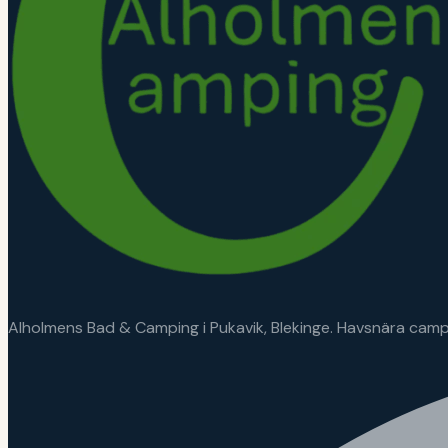
Alholmens Bad & Camping i Pukavik, Blekinge. Havsnära campin