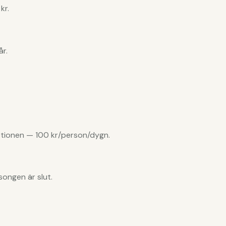
kr.
år.
tionen — 100 kr/person/dygn.
songen är slut.