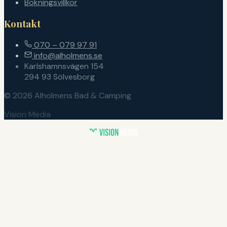
Bokningsvillkor
Kontakt
070 – 079 97 91
info@alholmens.se
Karlshamnsvägen 154
294 93 Sölvesborg
© 2026 Alholmens Bad & Camping
Vision Media