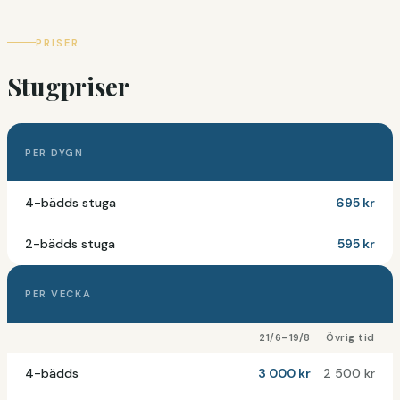
PRISER
Stugpriser
PER DYGN
4-bädds stuga
695 kr
2-bädds stuga
595 kr
PER VECKA
21/6–19/8
Övrig tid
4-bädds
3 000 kr
2 500 kr