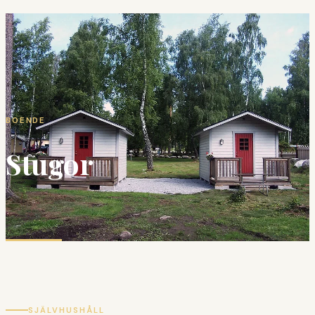
BOENDE
Stugor
SJÄLVHUSHÅLL